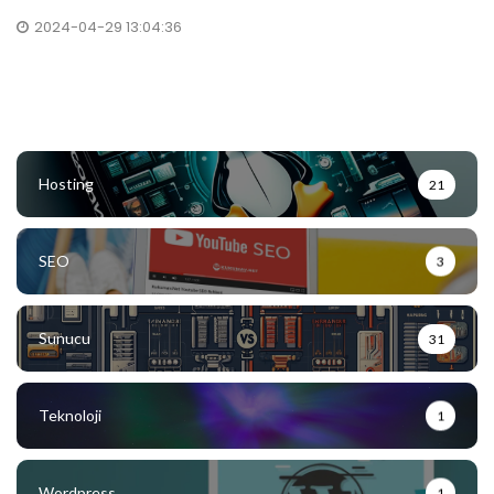
2024-04-29 13:04:36
Hosting
21
SEO
3
Sunucu
31
Teknoloji
1
Wordpress
1